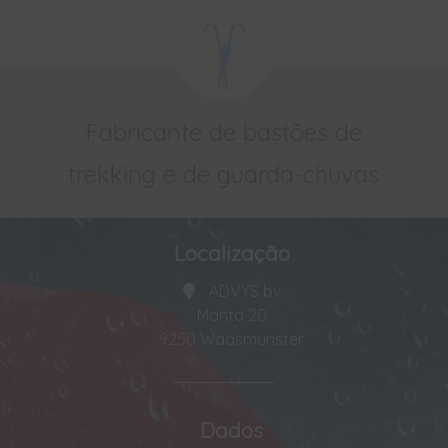
Fabricante de bastões de
trekking e de guarda-chuvas
Localização
ADVYS bv
Manta 20
9250 Waasmunster
Dados