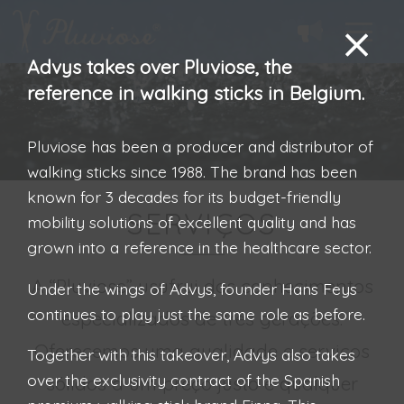
Advys takes over Pluviose, the
reference in walking sticks in Belgium.
Pluviose has been a producer and distributor of
walking sticks since 1988. The brand has been
known for 3 decades for its budget-friendly
SERVIÇOS
mobility solutions of excellent quality and has
grown into a reference in the healthcare sector.
A “Pluviose” usufrui dos conhecimentos
Under the wings of Advys, founder Hans Feys
continues to play just the same role as before.
especializados de três gerações.
Oferecemos uma qualidade e serviços
Together with this takeover, Advys also takes
over the exclusivity contract of the Spanish
sólidos a um preço justo e qualquer