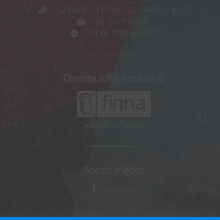
+32 (0)78 151 171 of +32 (0)488 13 43 35
+32 (0)78 151 181
VAT BE 0727 965 501
Distribuidor exclusivo
Exclusief in Benelux
Social Media
Facebook