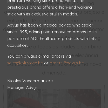
premium walking stick brand Finna. This
potencial cliente beneficia de uma
prestigious brand offers a high-end walking
abordagem personalizada. O seu projeto é
stick with its exclusive stylish models.
realizado até ao mais pequeno pormenor
Advys has been a medical device wholesaler
dentro do orçamento e do prazo propostos.
since 1995, adding two renowned brands to its
A nossa coleção de bastões de trekking
portfolio of ADL healthcare products with this
acquisition.
adequa-se a todas as idades e combina
funcionalidade com estilo e elegância.
You can always e-mail orders via
sales@pluviose.be
or
orders@advys.be
Damos ao bastão de trekking uma nova
dimensão.
Nicolas Vandermarliere
Manager Advys