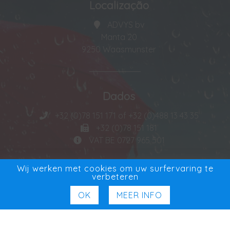
Localização
ADVYS bv
Manta 20
9250 Waasmunster
Dados
+32 (0)78 151 171 of +32 (0)488 13 43 35
+32 (0)78 151 181
VAT BE 0727 965 501
Wij werken met cookies om uw surfervaring te
verbeteren
Distribuidor exclusivo
OK
MEER INFO