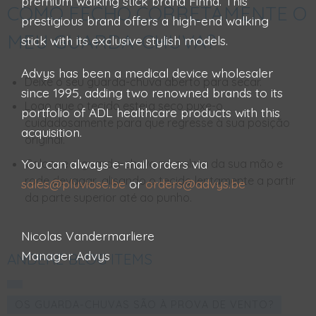
premium walking stick brand Finna. This
COMO FECHO CORRETAMENTE O
prestigious brand offers a high-end walking
MEU GUARDA-CHUVA?
stick with its exclusive stylish models.
Advys has been a medical device wholesaler
Deixe o seu guarda-chuva aberto para secar.
since 1995, adding two renowned brands to its
Logo que o tecido esteja seco puxe-o
portfolio of ADL healthcare products with this
cuidadosamente para que regresse à sua posição
acquisition.
original.
You can always e-mail orders via
Coloque o guarda-chuva na palma da sua mão e
rode devagar, alisando o tecido lentamente a partir
sales@pluviose.be
or
orders@advys.be
da parte superior até ao punho.
Nicolas Vandermarliere
Manager Advys
ANDERE BLOG ITEMS
OS GUARDA-CHUVAS SÃO À PROVA DE VENTO?