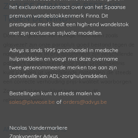
ZIJN DE PARAPLU'S BESTAND
het exclusiviteitscontract over van het Spaanse
premium wandelstokkenmerk Finna. Dit
TEGEN DE WIND?
prestigieus merk biedt een high-end wandelstok
met zijn exclusieve stijlvolle modellen.
Door het gebruik van stevige materialen zoals
glasvezel* zijn onze paraplu's goed bestand tegen de
Advys is sinds 1995 groothandel in medische
natuurkrachten. In ons assortiment zijn verschillende
hulpmiddelen en voegt met deze overname
paraplu's geselecteerd, door onze productkennis
twee gerenommeerde merken toe aan zijn
kunt u kiezen uit verschillende materialen die steeds
portefeuille van ADL-zorghulpmiddelen.
een correcte verhouding prijs-kwaliteit waarborgen.
Zo geniet U en uw klant langer van dit
Bestellingen kunt u steeds mailen via
relatiegeschenk!
sales@pluviose.be
of
orders@advys.be
Nicolas Vandermarliere
ANDERE BLOG ITEMS
Zaakvoerder Advys