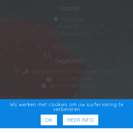
Locatie
ADVYS bv
Manta 20
9250 Waasmunster
Gegevens
+32 (0)78 151 171 of +32 (0)488 13 43 35
+32 (0)78 151 181
BTW BE 0727 965 501
Wij werken met cookies om uw surfervaring te
verbeteren
Exclusieve Verdeler
OK
MEER INFO