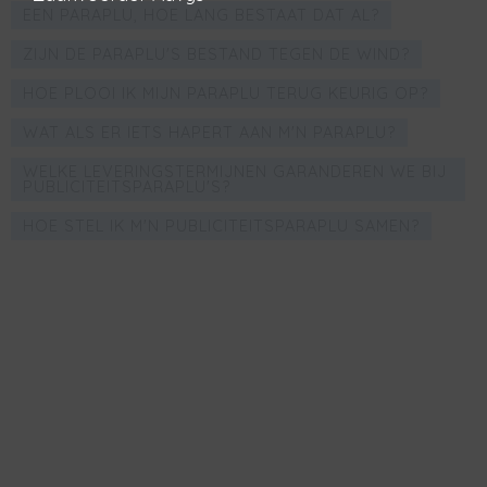
EEN PARAPLU, HOE LANG BESTAAT DAT AL?
ZIJN DE PARAPLU'S BESTAND TEGEN DE WIND?
HOE PLOOI IK MIJN PARAPLU TERUG KEURIG OP?
WAT ALS ER IETS HAPERT AAN M'N PARAPLU?
WELKE LEVERINGSTERMIJNEN GARANDEREN WE BIJ
PUBLICITEITSPARAPLU'S?
HOE STEL IK M'N PUBLICITEITSPARAPLU SAMEN?