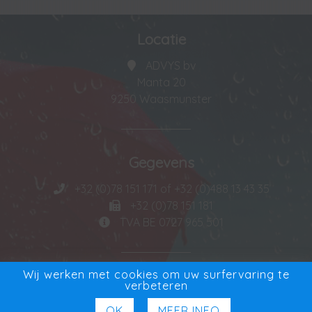
Locatie
ADVYS bv
Manta 20
9250 Waasmunster
Gegevens
+32 (0)78 151 171 of +32 (0)488 13 43 35
+32 (0)78 151 181
TVA BE 0727 965 501
Wij werken met cookies om uw surfervaring te
Exclusieve Verdeler
verbeteren
OK
MEER INFO