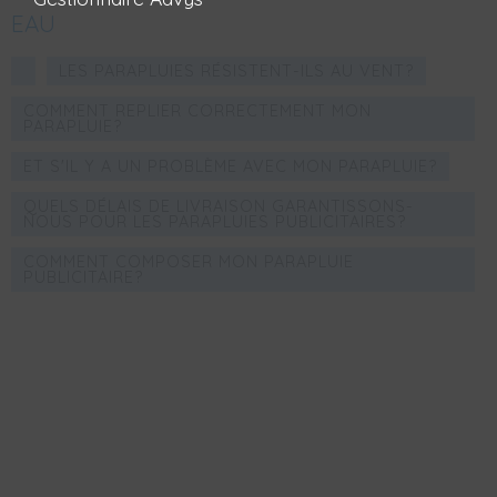
EAU
LES PARAPLUIES RÉSISTENT-ILS AU VENT?
COMMENT REPLIER CORRECTEMENT MON
PARAPLUIE?
ET S'IL Y A UN PROBLÈME AVEC MON PARAPLUIE?
QUELS DÉLAIS DE LIVRAISON GARANTISSONS-
NOUS POUR LES PARAPLUIES PUBLICITAIRES?
COMMENT COMPOSER MON PARAPLUIE
PUBLICITAIRE?