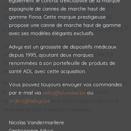
également le contrat d'exclusivité de la marque
QUELS DÉLAIS DE LIVRAISON
espagnole de cannes de marche haut de
GARANTISSONS-NOUS POUR
gamme Finna. Cette marque prestigieuse
propose une canne de marche haut de gamme
LES PARAPLUIES PUBLICITAIRES?
avec ses modèles élégants exclusifs.
Lorsque nous avons la commande souhaitée en
Advys est un grossiste de dispositifs médicaux
stock, nous veillons à vous la livrer dans les 2 à
depuis 1995, ajoutant deux marques
3 semaines au prix convenu (parapluie, cliché,
renommées à son portefeuille de produits de
santé ADL avec cette acquisition.
impression et livraison inclus).
Pour les commandes spécifiques, nous faisons appel
Vous pouvez toujours envoyer vos commandes
à notre équipe de production et déterminons
par e-mail via
sales@pluviose.be
ou
conjointement le délai. 8 (par transport aérien) à
orders@advys.be
14 semaines (par transport maritime).
Nicolas Vandermarliere
Gestionnaire Advys