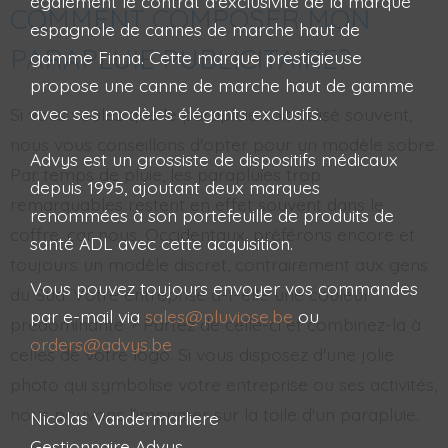
également le contrat d'exclusivité de la marque
COMMENT COMPOSER MON
espagnole de cannes de marche haut de
PARAPLUIE PUBLICITAIRE?
gamme Finna. Cette marque prestigieuse
propose une canne de marche haut de gamme
avec ses modèles élégants exclusifs.
Si vous voulez que le parapluie soit utilisé souvent,
nous vous conseillons d'opter pour un modèle sobre.
Advys est un grossiste de dispositifs médicaux
Par temps de pluie, les parapluies trop
depuis 1995, ajoutant deux marques
remarquables restent en effet souvent dans le
renommées à son portefeuille de produits de
coffre, car nous, Occidentaux, préférons encore et
santé ADL avec cette acquisition.
toujours un modèle discret, contrairement aux gens
Vous pouvez toujours envoyer vos commandes
du Sud. Votre entreprise a-t-elle une couleur
par e-mail via
sales@pluviose.be
ou
prédominante ? Partez de celle-ci et combinez-la à
orders@advys.be
celles de votre logo. Si vous disposez d'une jolie
photo qui symbolise votre entreprise ou ses activités,
nous pouvons l'imprimer sur la toile d'un parapluie.
Nicolas Vandermarliere
Gestionnaire Advys