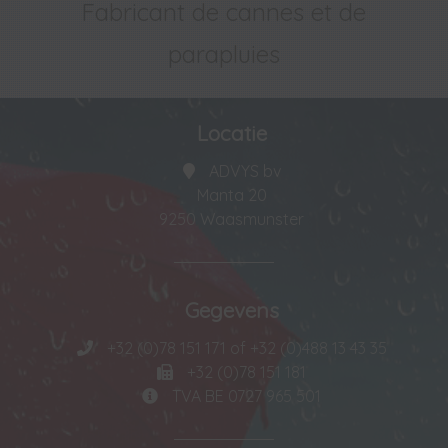
Fabricant de cannes et de
parapluies
Locatie
ADVYS bv
Manta 20
9250 Waasmunster
Gegevens
+32 (0)78 151 171 of +32 (0)488 13 43 35
+32 (0)78 151 181
TVA BE 0727 965 501