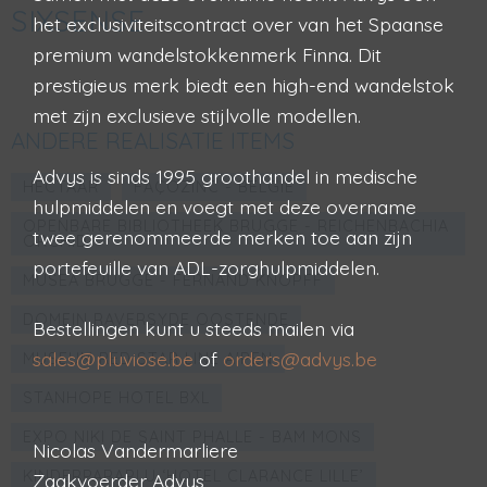
SIXSENSE
het exclusiviteitscontract over van het Spaanse
premium wandelstokkenmerk Finna. Dit
prestigieus merk biedt een high-end wandelstok
met zijn exclusieve stijlvolle modellen.
ANDERE REALISATIE ITEMS
Advys is sinds 1995 groothandel in medische
HECTAAR
FAÇOZINC - BELGIË
hulpmiddelen en voegt met deze overname
OPENBARE BIBLIOTHEEK BRUGGE - REICHENBACHIA
twee gerenommeerde merken toe aan zijn
ORCHID
portefeuille van ADL-zorghulpmiddelen.
MUSEA BRUGGE - FERNAND KNOPFF
DOMEIN RAVERSYDE OOSTENDE
Bestellingen kunt u steeds mailen via
sales@pluviose.be
of
orders@advys.be
MUSEUM RED STAR LINE A'PEN
STANHOPE HOTEL BXL
EXPO NIKI DE SAINT PHALLE - BAM MONS
Nicolas Vandermarliere
KINDERPARAPLU ‘HOTEL CLARANCE LILLE’
Zaakvoerder Advys