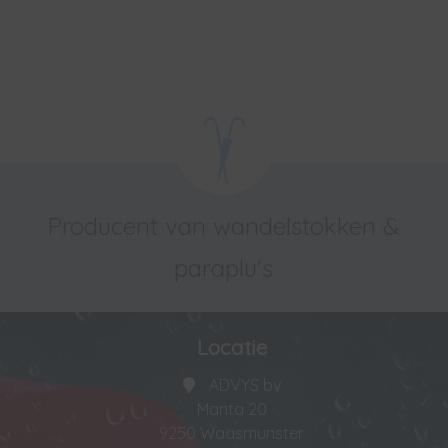
Producent van wandelstokken &
paraplu's
Locatie
ADVYS bv
Manta 20
9250 Waasmunster