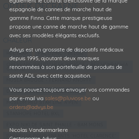
également le contrat d'exclusivité de la marque
OPTIEK DECRAENE
espagnole de cannes de marche haut de
gamme Finna. Cette marque prestigieuse
propose une canne de marche haut de gamme
avec ses modèles élégants exclusifs.
CHALEUR
Advys est un grossiste de dispositifs médicaux
HECTAAR
FAÇOZINC - BELGIË
depuis 1995, ajoutant deux marques
OPENBARE BIBLIOTHEEK BRUGGE - REICHENBACHIA
renommées à son portefeuille de produits de
ORCHID
santé ADL avec cette acquisition.
MUSEA BRUGGE - FERNAND KNOPFF
Vous pouvez toujours envoyer vos commandes
DOMEIN RAVERSYDE OOSTENDE
par e-mail via
sales@pluviose.be
ou
MUSEUM RED STAR LINE A'PEN
orders@advys.be
STANHOPE HOTEL BXL
EXPO NIKI DE SAINT PHALLE - BAM MONS
Nicolas Vandermarliere
PARAPLUIE POUR ENFANTS 'HOTEL CLARENCE'
Gestionnaire Advys